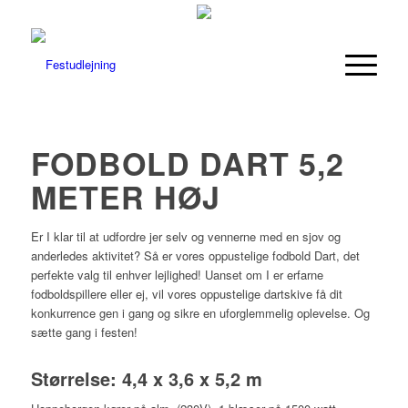
FODBOLD DART 5,2
METER HØJ
Er I klar til at udfordre jer selv og vennerne med en sjov og
anderledes aktivitet? Så er vores oppustelige fodbold Dart, det
perfekte valg til enhver lejlighed! Uanset om I er erfarne
fodboldspillere eller ej, vil vores oppustelige dartskive få dit
konkurrence gen i gang og sikre en uforglemmelig oplevelse. Og
sætte gang i festen!
Størrelse: 4,4 x 3,6 x 5,2 m