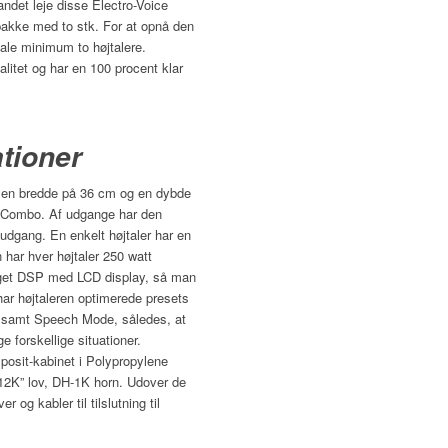
ndet leje disse Electro-Voice
pakke med to stk. For at opnå den
efale minimum to højtalere.
alitet og har en 100 procent klar
ationer
ar en bredde på 36 cm og en dybde
 Combo. Af udgange har den
dgang. En enkelt højtaler har en
har hver højtaler 250 watt
ygget DSP med LCD display, så man
ar højtaleren optimerede presets
 samt Speech Mode, således, at
 forskellige situationer.
mposit-kabinet i Polypropylene
2K” lov, DH-1K horn. Udover de
r og kabler til tilslutning til