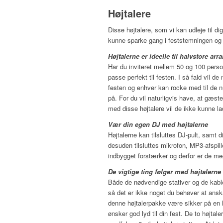
Højtalere
Disse højtalere, som vi kan udleje til dig
kunne sparke gang i feststemningen og
Højtalerne er ideelle til halvstore ar
Har du inviteret mellem 50 og 100 persone
passe perfekt til festen. I så fald vil de
festen og enhver kan rocke med til de 
på. For du vil naturligvis have, at gæst
med disse højtalere vil de ikke kunne l
Vær din egen DJ med højtalerne
Højtalerne kan tilsluttes DJ-pult, samt
desuden tilsluttes mikrofon, MP3-afspill
indbygget forstærker og derfor er de mege
De vigtige ting følger med højtalerne
Både de nødvendige stativer og de kabl
så det er ikke noget du behøver at ansk
denne højtalerpakke være sikker på en 
ønsker god lyd til din fest. De to højta