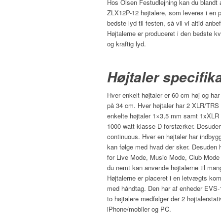
Hos Olsen Festudlejning kan du blandt a
ZLX12P-12 højtalere, som leveres i en 
bedste lyd til festen, så vil vi altid anb
Højtalerne er produceret i den bedste kv
og kraftig lyd.
Højtaler specifik
Hver enkelt højtaler er 60 cm høj og h
på 34 cm. Hver højtaler har 2 XLR/TRS
enkelte højtaler 1×3,5 mm samt 1xXLR u
1000 watt klasse-D forstærker. Desuden 
continuous. Hver en højtaler har indb
kan følge med hvad der sker. Desuden h
for Live Mode, Music Mode, Club Mode
du nemt kan anvende højtalerne til mange
Højtalerne er placeret i en letvægts ko
med håndtag. Den har af enheder EVS-1
to højtalere medfølger der 2 højtalerstative
iPhone/mobiler og PC.