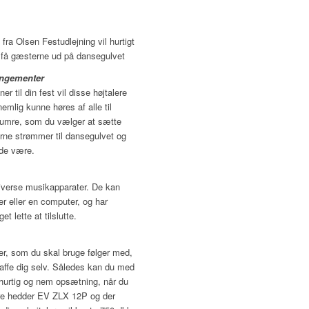
 fra Olsen Festudlejning vil hurtigt
 få gæsterne ud på dansegulvet
rangementer
r til din fest vil disse højtalere
 nemlig kunne høres af alle til
numre, som du vælger at sætte
erne strømmer til dansegulvet og
ade være.
 diverse musikapparater. De kan
er eller en computer, og har
t lette at tilslutte.
er, som du skal bruge følger med,
affe dig selv. Således kan du med
hurtig og nem opsætning, når du
lere hedder EV ZLX 12P og der