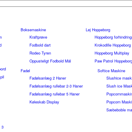
Boksemaskine
Lej Hoppeborg
n
Kraftprøve
Hoppeborg forhindrin
d
Fodbold dart
Krokodille Hoppeborg
Rodeo Tyren
Hoppeborg Multiplay
Oppusteligt Fodbold Mål
Paw Patrol Hoppebor
bord
Fadøl
Softice Maskine
pil
Fadølsanlæg 2 Haner
Slushice mask
Fadølsanlæg rullebar 2-3 Haner
Slush ice Mask
Fadølsanlæg rullebar 5 Haner
Popcornmaski
Køleskab Display
Popcorn Mask
Sæbeboble ma
 3