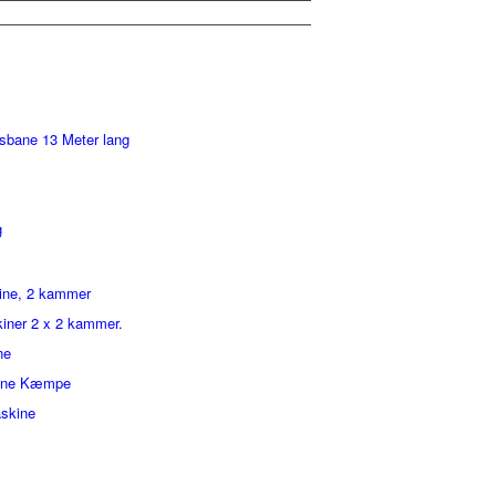
gsbane 13 Meter lang
g
ine, 2 kammer
iner 2 x 2 kammer.
ne
ine Kæmpe
skine